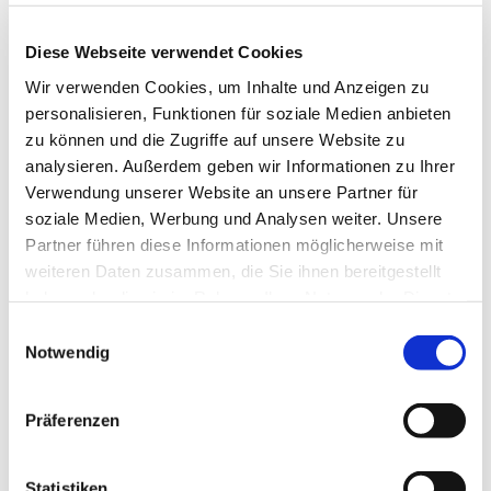
Opa!“ | Kirche Kunterbunt zum Erntedankfest
03.07.2024 –
Rückblick | Kirche Kunterbunt zur
Diese Webseite verwendet Cookies
Fußball-EM
Wir verwenden Cookies, um Inhalte und Anzeigen zu
24.06.2024 –
„Der Ball ist rund, Europa bunt!“
personalisieren, Funktionen für soziale Medien anbieten
zu können und die Zugriffe auf unsere Website zu
analysieren. Außerdem geben wir Informationen zu Ihrer
Kontakt | Kirche Kunterbunt
Verwendung unserer Website an unsere Partner für
Jugendreferentin Doreen Wahl
soziale Medien, Werbung und Analysen weiter. Unsere
Tel. +49 170 4759870 | Email:
doreen.wahl@ekvw.de
Partner führen diese Informationen möglicherweise mit
weiteren Daten zusammen, die Sie ihnen bereitgestellt
Gemeindepädagoge Sven Körber
haben oder die sie im Rahmen Ihrer Nutzung der Dienste
Tel. +49 177 4110440 | Email:
sven.koerber@ekvw.de
gesammelt haben.
Einwilligungsauswahl
Notwendig
Präferenzen
AKTUELLES | STARTSEITE
Statistiken