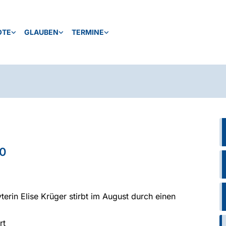
OTE
GLAUBEN
TERMINE
80
erin Elise Krüger stirbt im August durch einen
rt