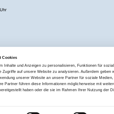
 Uhr
t Cookies
 Inhalte und Anzeigen zu personalisieren, Funktionen für sozia
e Zugriffe auf unsere Website zu analysieren. Außerdem geben w
rwendung unserer Website an unsere Partner für soziale Medien
v. Kirchenkreis Iserlohn
und der
Ev. Kirche von Westfalen
.
re Partner führen diese Informationen möglicherweise mit weite
ereitgestellt haben oder die sie im Rahmen Ihrer Nutzung der D
Impressum
Datenschutzerklärung
ChurchDesk-Logi