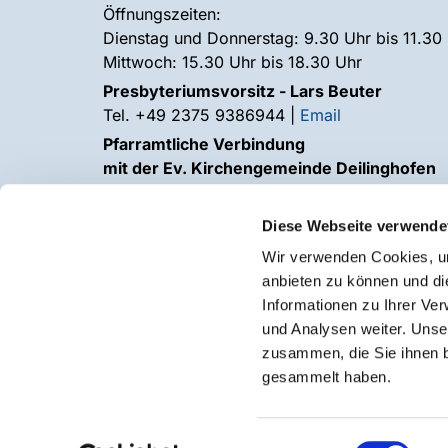
Öffnungszeiten:
Dienstag und Donnerstag: 9.30 Uhr bis 11.30
Mittwoch: 15.30 Uhr bis 18.30 Uhr
Presbyteriumsvorsitz - Lars Beuter
Tel. +49 2375 9386944 |
Email
Pfarramtliche Verbindung
mit der Ev. Kirchengemeinde Deilinghofen
Homepage:
stephanus-kirche.de
Diese Webseite verwende
Wir verwenden Cookies, um
anbieten zu können und di
Informationen zu Ihrer Ve
Die Ev. Kirchengemeinde Balve gehört zum
E
und Analysen weiter. Unse
zusammen, die Sie ihnen b
gesammelt haben.
Einwilligungsauswahl