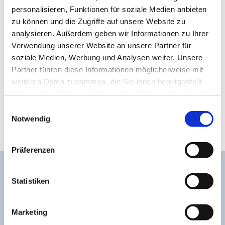
Bibelgesprächskreis
personalisieren, Funktionen für soziale Medien anbieten
zu können und die Zugriffe auf unsere Website zu
Ein mal im Monat findet unser Bibelgesprächskreis
analysieren. Außerdem geben wir Informationen zu Ihrer
statt, zu dem alle Gemeindemitglieder herzlich
Verwendung unserer Website an unsere Partner für
eingeladen sind. Bitte beachten Sie die aktuellen
soziale Medien, Werbung und Analysen weiter. Unsere
Ankündigungen.
Partner führen diese Informationen möglicherweise mit
weiteren Daten zusammen, die Sie ihnen bereitgestellt
haben oder die sie im Rahmen Ihrer Nutzung der Dienste
Zurück zur Auswahl - bitte klicken Sie hier!
gesammelt haben.
Einwilligungsauswahl
Nächster Termin: 28.11.2017 um 19.30
Notwendig
im Gemeindehaus
Präferenzen
Kontakt zur Gemeinde
Statistiken
Gemeindepädagoge Sven Körber
Tel. +49 177 4110440 | Email:
Sven.Koerber@ekvw.de
Marketing
Jugendreferentin Doreen Wahl