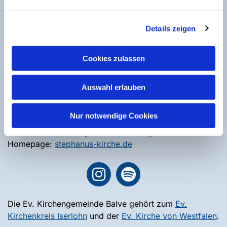
Tel. +49 170 4759870 | Email:
Doreen.Wahl@ekvw.de
Ev. Gemeindebüro - Frauke Hamer
Hönnetalstr. 32 | 58802 Balve
Details zeigen
Tel. +49 2375 5579 | Email:
IS-KG-Balve@ekvw.de
Öffnungszeiten:
Cookies zulassen
Dienstag und Donnerstag: 9.30 Uhr bis 11.30 Uhr
Mittwoch: 15.30 Uhr bis 18.30 Uhr
Auswahl erlauben
Presbyteriumsvorsitz - Lars Beuter
Tel. +49 2375 9386944 |
Email
Nur notwendige Cookies
Pfarramtliche Verbindung
mit der Ev. Kirchengemeinde Deilinghofen
Homepage:
stephanus-kirche.de
Die Ev. Kirchengemeinde Balve gehört zum
Ev.
Kirchenkreis Iserlohn
und der
Ev. Kirche von Westfalen
.