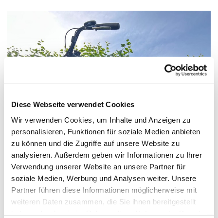
Diese Webseite verwendet Cookies
Wir verwenden Cookies, um Inhalte und Anzeigen zu
personalisieren, Funktionen für soziale Medien anbieten
zu können und die Zugriffe auf unsere Website zu
Stadtradeln. Bist du dabei?
analysieren. Außerdem geben wir Informationen zu Ihrer
Verwendung unserer Website an unsere Partner für
Vom 25. Mai bis zum 14. Juni findet in diesem Jahr
soziale Medien, Werbung und Analysen weiter. Unsere
wieder das Stadtradeln statt. Auch wir sind mit
Partner führen diese Informationen möglicherweise mit
dabei, wenn an vielen Orten in Deutschland wieder
weiteren Daten zusammen, die Sie ihnen bereitgestellt
fleißig Kilometer gesammelt werden – für mehr
haben oder die sie im Rahmen Ihrer Nutzung der Dienste
Radförderung, Klimaschutz und für mehr