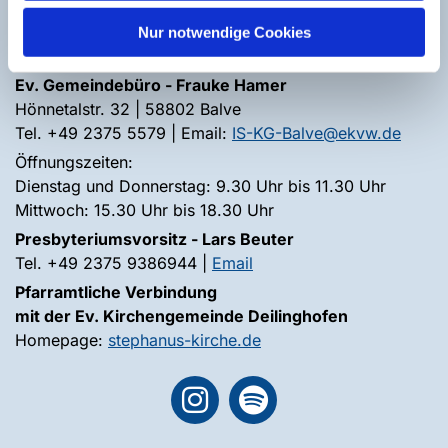
Tel. +49 177 4110440 | Email:
Sven.Koerber@ekvw.de
Jugendreferentin Doreen Wahl
Nur notwendige Cookies
Tel. +49 170 4759870 | Email:
Doreen.Wahl@ekvw.de
Ev. Gemeindebüro - Frauke Hamer
Hönnetalstr. 32 | 58802 Balve
Tel. +49 2375 5579 | Email:
IS-KG-Balve@ekvw.de
Öffnungszeiten:
Dienstag und Donnerstag: 9.30 Uhr bis 11.30 Uhr
Mittwoch: 15.30 Uhr bis 18.30 Uhr
Presbyteriumsvorsitz - Lars Beuter
Tel. +49 2375 9386944 |
Email
Pfarramtliche Verbindung
mit der Ev. Kirchengemeinde Deilinghofen
Homepage:
stephanus-kirche.de