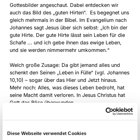
Gottesbilder angeschaut. Dabei entdecken wir
auch das Bild des „guten Hirten“. Es begegnet uns
gleich mehrmals in der Bibel. Im Evangelium nach
Johannes sagt Jesus über sich selbst: „Ich bin der
gute Hirte. Der gute Hirte lässt sein Leben für die
Schafe ... und ich gebe ihnen das ewige Leben,
und sie werden nimmermehr umkommen.“
Welch große Zusage: Da gibt jemand alles und
schenkt den Seinen „Leben in Fülle“ (vgl. Johannes
10,10) – sogar über das Hier und Jetzt hinaus.
Mehr noch: Alles, was dieses Leben bedroht, hat
seine Macht damit verloren. In Jesus Christus hat
Gott das Böse überwunden.
Darum feiern wir als Christen Ostern: Wir setzen
unsere Hoffnung auf Jesus, den Getöteten und
wieder lebendig Gewordenen. Im Zentrum der
Diese Webseite verwendet Cookies
guten Nachricht steht das geschenkte Leben!