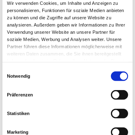
Wir verwenden Cookies, um Inhalte und Anzeigen zu
personalisieren, Funktionen für soziale Medien anbieten
Wie können wir uns nun dieses „Leben in Fülle“
zu können und die Zugriffe auf unsere Website zu
vorstellen? In unserer Konfi-Zeit lesen wir
analysieren. Außerdem geben wir Informationen zu Ihrer
schließlich Psalm 23, dieses bekannte Gebet über
Verwendung unserer Website an unsere Partner für
den guten Hirten. Und die Aussagen der
soziale Medien, Werbung und Analysen weiter. Unsere
Jugendlichen überraschen …
Partner führen diese Informationen möglicherweise mit
weiteren Daten zusammen, die Sie ihnen bereitgestellt
„Gott behütet und beschützt uns.“
haben oder die sie im Rahmen Ihrer Nutzung der Dienste
„Erquicken? Gott zaubert uns ein Lächeln ins
gesammelt haben.
Gesicht! Er will uns das Gute zeigen.“
Einwilligungsauswahl
Notwendig
„Gott, DU bist an meiner Seite – besonders in
den schweren Zeiten.“
„Gott deckt einen Tisch für mich, aber auch
Präferenzen
für meinen Feind. Hier können wir noch
einmal reden und uns versöhnen.“
„Königen wird der Kopf mit Öl gesalbt. So
Statistiken
wertvoll behandelt Gott auch mich.“
„Gottes Haus steht uns jederzeit offen.“
Marketing