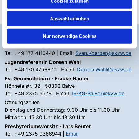
Cookies zulassen
Auswahl erlauben
Kontakt zur Gemeinde
Nur notwendige Cookies
Gemeindepädagoge Sven Körber
Tel. +49 177 4110440 | Email:
Sven.Koerber@ekvw.de
Jugendreferentin Doreen Wahl
Tel. +49 170 4759870 | Email:
Doreen.Wahl@ekvw.de
Ev. Gemeindebüro - Frauke Hamer
Hönnetalstr. 32 | 58802 Balve
Tel. +49 2375 5579 | Email:
IS-KG-Balve@ekvw.de
Öffnungszeiten:
Dienstag und Donnerstag: 9.30 Uhr bis 11.30 Uhr
Mittwoch: 15.30 Uhr bis 18.30 Uhr
Presbyteriumsvorsitz - Lars Beuter
Tel. +49 2375 9386944 |
Email