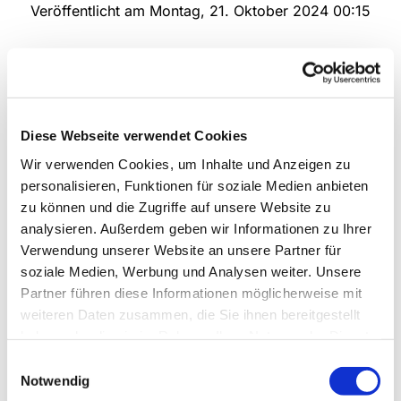
Veröffentlicht am Montag, 21. Oktober 2024 00:15
Diese Webseite verwendet Cookies
Wir verwenden Cookies, um Inhalte und Anzeigen zu
personalisieren, Funktionen für soziale Medien anbieten
zu können und die Zugriffe auf unsere Website zu
analysieren. Außerdem geben wir Informationen zu Ihrer
Verwendung unserer Website an unsere Partner für
soziale Medien, Werbung und Analysen weiter. Unsere
Partner führen diese Informationen möglicherweise mit
Deilinghofen | Nacht der Offenen Kirche
weiteren Daten zusammen, die Sie ihnen bereitgestellt
haben oder die sie im Rahmen Ihrer Nutzung der Dienste
Am Samstag, den 26. Oktober lädt die Ev.
gesammelt haben.
Einwilligungsauswahl
Kirchengemeinde Deilinghofen zur Nacht der
Notwendig
Offenen Kirche ein. Gerne weisen wir auf dieses