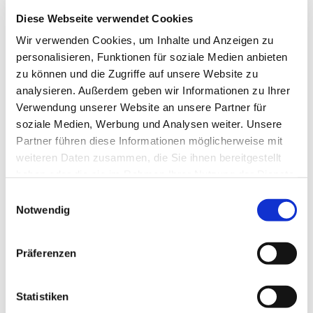
Gerne laden wir in unsere pfarramtlich verbundene
Diese Webseite verwendet Cookies
Gemeinde nach Deilinghofen ein.
Wir verwenden Cookies, um Inhalte und Anzeigen zu
Dort wird am Sonntag, den 04. Mai 2025 die
personalisieren, Funktionen für soziale Medien anbieten
Ausstellung „Blumen der Bibel“ in der Stephanus-
zu können und die Zugriffe auf unsere Website zu
Kirche in Deilinghofen eröffnet. Die Idee,
analysieren. Außerdem geben wir Informationen zu Ihrer
Konzeption und Realisation stammt von Silvia
Verwendung unserer Website an unsere Partner für
Schmidt-Bauer, Kunsthistorikerin M.A. aus
soziale Medien, Werbung und Analysen weiter. Unsere
Dortmund. Die Mitarbeitenden der „Offenen
Partner führen diese Informationen möglicherweise mit
Kirche“ haben diese Ausstellung in der Stephanus-
weiteren Daten zusammen, die Sie ihnen bereitgestellt
Kirche vorbreitet. Es wird sieben Stationen mit
haben oder die sie im Rahmen Ihrer Nutzung der Dienste
großformatigen Tafeln mit Abbildungen und
gesammelt haben.
Einwilligungsauswahl
Infotexten geben.
Notwendig
Eröffnet wird die Ausstellung mit einem
Präferenzen
Gottesdienst um 10:30 Uhr, der von Mitarbeitenden
der Gruppe vorbreitet ist. Es wird drei Blöcke
geben. Es geht um Blumen und Pflanzen im Alten
Statistiken
Testament, Blumen und Pflanzen im Neuen