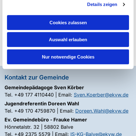
Buffet“ und tollen Worten für Doreen. So macht
Details zeigen
Gemeinde richtig Spaß! Toll.
Cookies zulassen
Im Nachgang haben wir die gesammelten
Lebensmittelspenden heute an den DeCent-Laden
in Balve übergeben. Danke!
Auswahl erlauben
Nur notwendige Cookies
Kontakt zur Gemeinde
Gemeindepädagoge Sven Körber
Tel. +49 177 4110440 | Email:
Sven.Koerber@ekvw.de
Jugendreferentin Doreen Wahl
Tel. +49 170 4759870 | Email:
Doreen.Wahl@ekvw.de
Ev. Gemeindebüro - Frauke Hamer
Hönnetalstr. 32 | 58802 Balve
Tel. +49 2375 5579 | Email:
IS-KG-Balve@ekvw.de